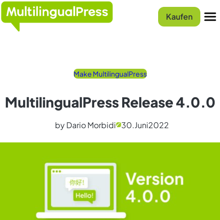
Zum
Startseite
Inhalt
Kaufen
springen
Menu
Make MultilingualPress
MultilingualPress Release 4.0.0
by Dario Morbidi
30.
Juni
2022