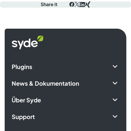
Share it
Facebook
X
LinkedIn
Xing
Syde
homepage
Plugins
News & Dokumentation
Über Syde
Support