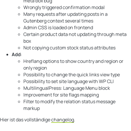
meta box bug
Wrongly triggered confirmation modal
Many requests after updating posts in a
Gutenberg context several times
Admin CSS is loaded on frontend
Certain product data not updating through meta
box
Not copying custom stock status attributes
Add
:
Hreflang options to show country and region or
only region
Possibility to change the quick links view type
Possibility to set site language with WP CLI
MultilingualPress: Language Menu block
Improvement for site flags mapping
Filter to modify the relation status message
markup
Hier ist das vollständige
changelog
.