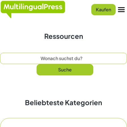
Startseite
Kaufen
Menu
Ressourcen
Suchen
Suche
Beliebteste Kategorien