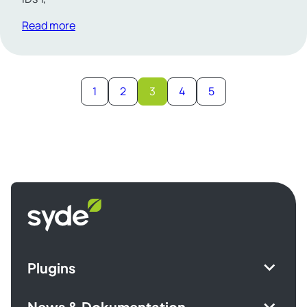
Read more
1
2
3
4
5
Syde
homepage
Plugins
News & Dokumentation