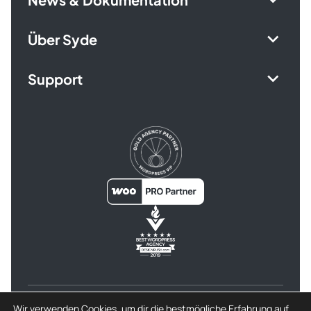
Über Syde
Support
© 2026 Syde GmbH
Wir verwenden Cookies, um dir die bestmögliche Erfahrung auf