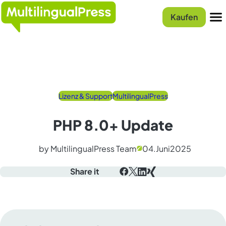
Startseite
Kaufen
Menu
Lizenz & Support
MultilingualPress
PHP 8.0+ Update
by MultilingualPress Team
04.
Juni
2025
Share it
Facebook
X
LinkedIn
Xing