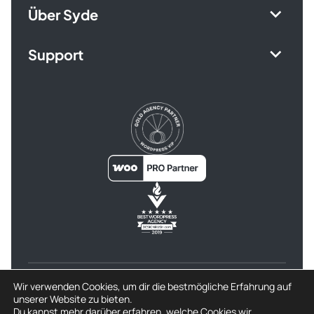
Über Syde
Support
© 2026 Syde GmbH
Wir verwenden Cookies, um dir die bestmögliche Erfahrung auf
unserer Website zu bieten.
AGB
Datenschutzerklärung
Rückerstattung
Du kannst mehr darüber erfahren, welche Cookies wir